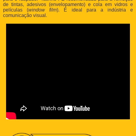
de tintas, adesivos (envelopamento) e cola em vidros e
películas (
window film
). É ideal para a indústria e
comunicação visual.