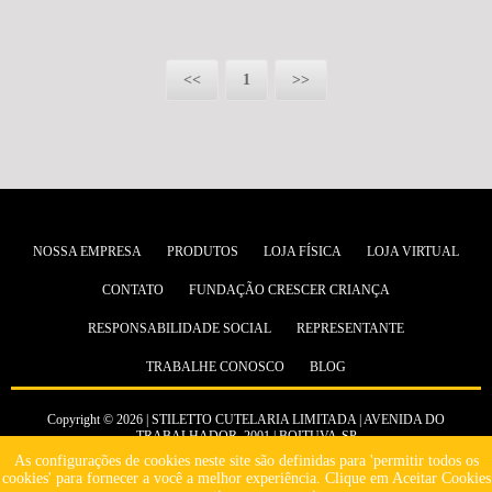
<<
1
>>
NOSSA EMPRESA
PRODUTOS
LOJA FÍSICA
LOJA VIRTUAL
CONTATO
FUNDAÇÃO CRESCER CRIANÇA
RESPONSABILIDADE SOCIAL
REPRESENTANTE
TRABALHE CONOSCO
BLOG
Copyright © 2026 | STILETTO CUTELARIA LIMITADA | AVENIDA DO
TRABALHADOR, 2001 | BOITUVA-SP
CNPJ 47.800.164/0001-67 | IE 219.011.384.115 | CREA-SP 2437943 | CETESB 219-
As configurações de cookies neste site são definidas para 'permitir todos os
100372-9 | IBAMA 8187334
cookies' para fornecer a você a melhor experiência. Clique em Aceitar Cookies