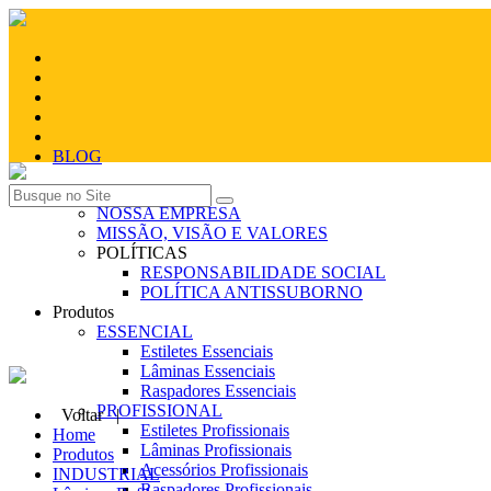
BLOG
Quem Somos
NOSSA EMPRESA
MISSÃO, VISÃO E VALORES
POLÍTICAS
RESPONSABILIDADE SOCIAL
POLÍTICA ANTISSUBORNO
Produtos
ESSENCIAL
Estiletes Essenciais
Lâminas Essenciais
Raspadores Essenciais
PROFISSIONAL
Voltar |
Estiletes Profissionais
Home
Lâminas Profissionais
Produtos
Acessórios Profissionais
INDUSTRIAL
Raspadores Profissionais