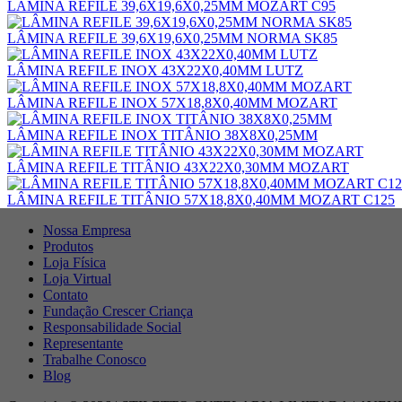
LÂMINA REFILE 39,6X19,6X0,25MM MOZART C95
LÂMINA REFILE 39,6X19,6X0,25MM NORMA SK85
LÂMINA REFILE INOX 43X22X0,40MM LUTZ
LÂMINA REFILE INOX 57X18,8X0,40MM MOZART
LÂMINA REFILE INOX TITÂNIO 38X8X0,25MM
LÂMINA REFILE TITÂNIO 43X22X0,30MM MOZART
LÂMINA REFILE TITÂNIO 57X18,8X0,40MM MOZART C125
Nossa Empresa
Produtos
Loja Física
Loja Virtual
Contato
Fundação Crescer Criança
Responsabilidade Social
Representante
Trabalhe Conosco
Blog