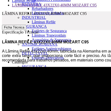
Lâminas Refile
REBARBA
LÂMINA REFILE 43X22X0,40MM MOZART C95
Rebarbadores
Lâminas de Rebarba
LÂMINA REFILE 43X22X0,40MM MOZART C95
INDUSTRIAL
Lâminas Refile
SEGURANÇA
Ficha Técnica
Estiletes de Segurança
Especificação Técnicas
Lâminas Trapezoidais
Acessórios de Segurança
LÂMINA REFILE 43X22X0,40MM MOZART C95
ANTIMICROBIANA
Estiletes Antimicrobianos
A Lâmina Refile 43x22x0,40mm, fabricada na Alemanha em aço 
DETECTÁVEL
corte extra largo, que proporciona corte fácil e preciso. A
Estiletes Detectáveis
recomendada para trabalhos pesados, em materiais como couro, fi
Catálogos
SEGURANÇA
FOLDERS
Onde Comprar
LOJA FÍSICA
LOJA VIRTUAL
Contato
FALE CONOSCO
TRABALHE CONOSCO