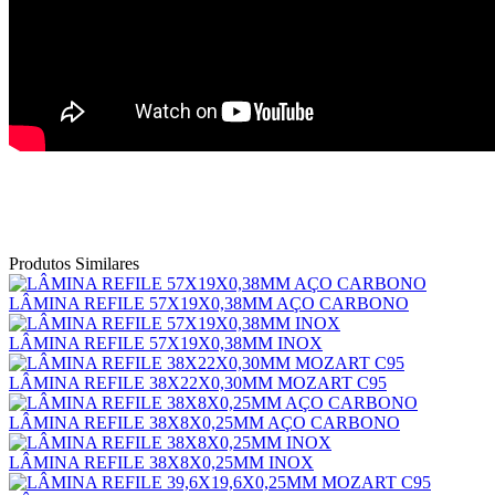
Produtos Similares
​LÂMINA REFILE 57X19X0,38MM AÇO CARBONO
​LÂMINA REFILE 57X19X0,38MM INOX
LÂMINA REFILE 38X22X0,30MM MOZART C95
LÂMINA REFILE 38X8X0,25MM AÇO CARBONO
LÂMINA REFILE 38X8X0,25MM INOX