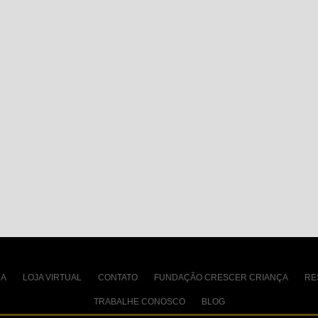
CA
LOJA VIRTUAL
CONTATO
FUNDAÇÃO CRESCER CRIANÇA
RE
TRABALHE CONOSCO
BLOG